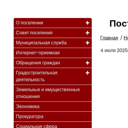
Пос
О поселении
Совет поселения
Главная
Н
Муниципальная служба
4 июля 2025 
Интернет-приемная
Обращения граждан
Градостроительная
деятельность
Земельные и имущественные
отношения
Экономика
Прокуратура
Социальная сфера