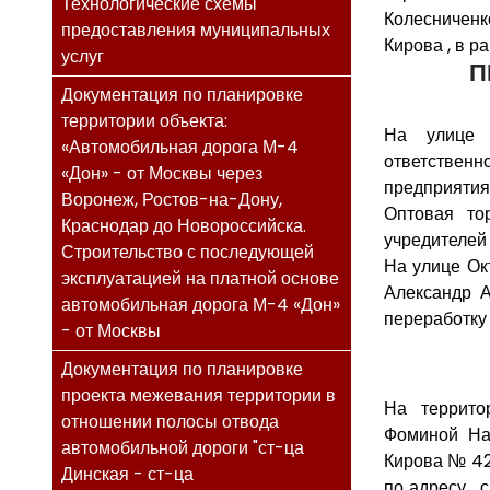
Технологические схемы
Колесниченк
предоставления муниципальных
Кирова , в р
услуг
П
Документация по планировке
территории объекта:
На улице 
«Автомобильная дорога М-4
ответствен
«Дон» - от Москвы через
предприятия
Воронеж, Ростов-на-Дону,
Оптовая то
Краснодар до Новороссийска.
учредителей
Строительство с последующей
На улице Ок
эксплуатацией на платной основе
Александр А
автомобильная дорога М-4 «Дон»
переработку 
- от Москвы
Документация по планировке
проекта межевания территории в
На террито
отношении полосы отвода
Фоминой Нат
автомобильной дороги "ст-ца
Кирова № 42
Динская - ст-ца
по адресу , 