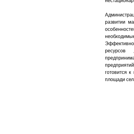
нестационар
Администрац
развитии ма
особеннос
необходимы
Эффективно
ресурсов
предпринима
предприятий
готовится к
площади сел