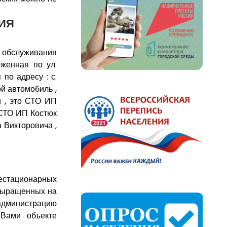
ИЯ
о обслуживания
женная по ул.
по адресу : с.
ой автомобиль ,
и , это СТО ИП
 СТО ИП Костюк
 Викторовича ,
естационарных
 выращенных на
 администрацию
 Вами объекте