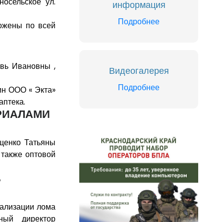
осельское ул.
информация
Подробнее
ожены по всей
овь Ивановны ,
Видеогалерея
Подробнее
ин ООО « Экта»
аптека.
РИАЛАМИ
щенко Татьяны
 также оптовой
В
еализации лома
ый директор