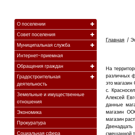
О поселении
Совет поселения
Главная
Э
Муниципальная служба
Интернет-приемная
Обращения граждан
На территор
различных ф
Градостроительная
это магазин
деятельность
с. Красносе
Земельные и имущественные
Алексей Евг
отношения
данные маг
магазин ОО
Экономика
магазин расп
Прокуратура
Двенадцать 
Социальная сфера
смешанной то