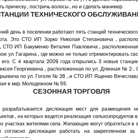
ть прическу , постричь волосы , но и сделать маникюр.
СТАНЦИИ ТЕХНИЧЕСКОГО ОБСЛУЖИВАН
ний день в поселении работают пять станций техническог
рта. Это СТО ИП Зорко Николая Степановича , располо
 СТО ИП Бакуменко Виталия Павловича , расположенная 
ое ул. Гагарина , где можно не только отремонтировать св
 его. С 4 квартала 2009 года открылись 3 новые станци
ексея Георгиевича , расположенная по ул. Длинная № 2 ,
рьевича по ул. Гоголя № 28 , и СТО ИП Ященко Вячеслава
ая в мкр. Молодежном № 55.
СЕЗОННАЯ ТОРГОВЛЯ
 разрабатывается дислокация мест для размещения н
ъектов , на которых ведется реализация сельхозпродуктов
х участках жителями села. Желающие могут обратиться в
и согласно дислокации работать на закрепленном за