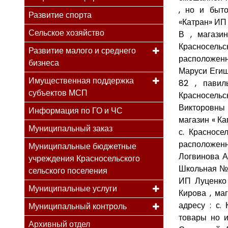
, но и быт
Развитие спорта
«Катран» ИП
Сельское хозяйство
В , магази
Красносел
Развитие малого и среднего
расположенн
бизнеса
Маруси Егиш
Имущественная поддержка
82 , павил
субъектов МСП
Красносельс
Викторовны 
Информация по ГО и ЧС
магазин « К
Муниципальный заказ
с. Красносе
расположен
Муниципальные бюджетные
Логвинова А
учреждения Красносельского
Школьная № 
сельского поселения
ИП Луценко 
Муниципальные услуги
Кирова , ма
адресу : с.
Муниципальный контроль
товары но и
Архивный отдел