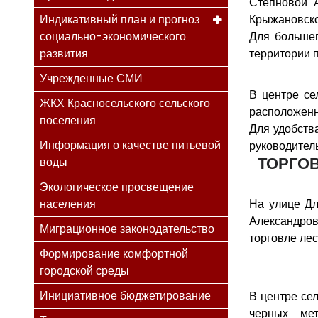
Степновой А
Индикативный план и прогноз
Крыжановско
социально-экономического
Для большег
развития
территории 
Учрежденные СМИ
В центре се
ЖКХ Красносельского сельского
расположенна
поселения
Для удобств
Информация о качестве питьевой
руководитель
ТОРГО
воды
Экологическое просвещение
населения
На улице Д
Александров
Миграционное законодательство
торговле ле
Формирование комфортной
городской среды
Инициативное бюджетирование
В центре сел
черных ме