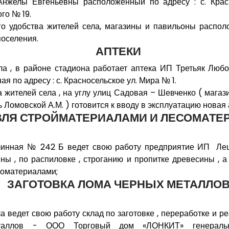
нжелы Евгеньевны расположенный по адресу : с. Красн
го № 19.
о удобства жителей села, магазины и павильоны распол
поселения.
АПТЕКИ
ла , в районе стадиона работает аптека ИП Третьяк Люб
я по адресу : с. Красносельское ул. Мира № 1.
а жителей села , на углу улиц Садовая – Шевченко ( магаз
 Ломовской А.М. ) готовится к вводу в эксплуатацию новая 
ВЛЯ СТРОЙМАТЕРИАЛАМИ И ЛЕСОМАТЕ
линная № 242 Б ведет свою работу предприятие ИП Ле
ны , по распиловке , строганию и пропитке древесины , а
соматериалами;
ЗАГОТОВКА ЛОМА ЧЕРНЫХ МЕТАЛЛО
а ведет свою работу склад по заготовке , переработке и р
таллов - ООО Торговый дом «ЛОНКИТ» генеральн