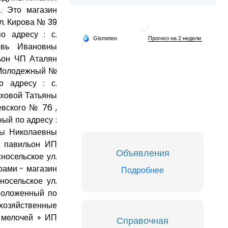
. Это магазин
л. Кирова № 39
 адресу : с.
овь Ивановны
льон ЧП Аталян
. Молодежный №
 адресу : с.
уховой Татьяны
евского № 76 ,
ый по адресу :
ны Николаевны
, павильон ИП
Объявления
носельское ул.
рами - магазин
Подробнее
осельское ул.
положенный по
 хозяйственные
 мелочей » ИП
Справочная