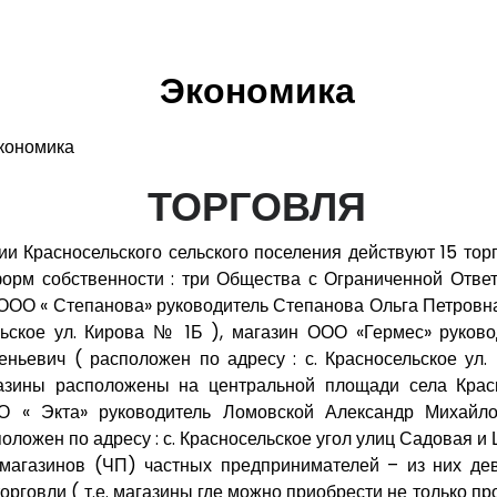
Экономика
кономика
ТОРГОВЛЯ
ии Красносельского сельского поселения действуют 15 тор
орм собственности : три Общества с Ограниченной Отве
 ООО « Степанова» руководитель Степанова Ольга Петровн
льское ул. Кирова № 1Б ), магазин ООО «Гермес» руков
еньевич ( расположен по адресу : с. Красносельское ул
азины расположены на центральной площади села Красн
О « Экта» руководитель Ломовской Александр Михайл
оложен по адресу : с. Красносельское угол улиц Садовая и 
магазинов (ЧП) частных предпринимателей – из них дев
рговли ( т.е. магазины где можно приобрести не только пр