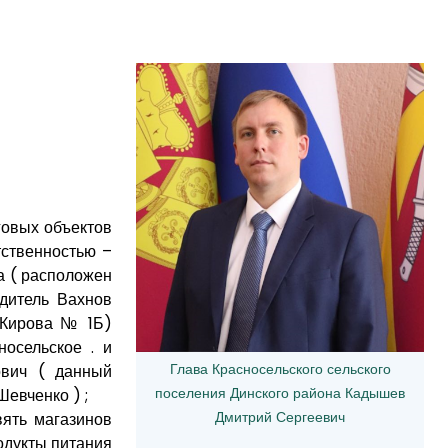
говых объектов
тственностью –
а ( расположен
одитель Вахнов
. Кирова № 1Б)
осельское . и
Глава Красносельского сельского
ович ( данный
поселения Динского района Кадышев
Шевченко ) ;
Дмитрий Сергеевич
ять магазинов
одукты питания