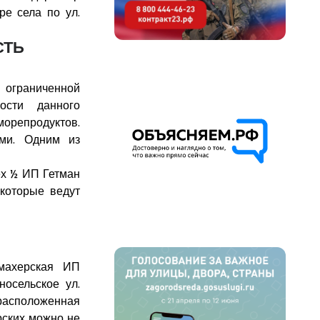
ре села по ул.
СТЬ
граниченной
ости данного
орепродуктов.
ми. Одним из
х ½ ИП Гетман
которые ведут
кмахерская ИП
осельское ул.
расположенная
ерских можно не