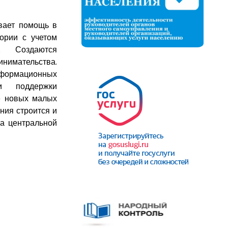
ывает помощь в
ории с учетом
я. Создаются
имательства.
формационных
и поддержки
е новых малых
ния строится и
на центральной