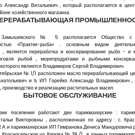
о Александр Витальевич , который располагается в цент
айоне хозяйственного магазина.
ЕРЕРАБАТЫВАЮЩАЯ ПРОМЫШЛЕННО
Замышевского № 5 располагается Общество с о
ностью «Практик-рыба» . основным видом деятельн
 , является переработка и консервирование рыбо - и м
рговля рыбой , морепродуктами и рыбными консерва
 которого является Владимиров Сергей Владимирович.
тябрьская № 1/1 расположен масло перерабатывающий це
натольевич и ½ ИП Горейко Александр Владимирович , 
, производство и реализацию растительных масел.
БЫТОВОЕ ОБСЛУЖИВАНИЕ
рии поселения работают две парикмахерские : пари
альи Викторовны , расположенная по адресу : с. Красн
 А и парикмахерская ИП Гимранова Дениса Манцуровича 
с. Красносельское ул. Кирова № 39 /1 , в данных парикмах