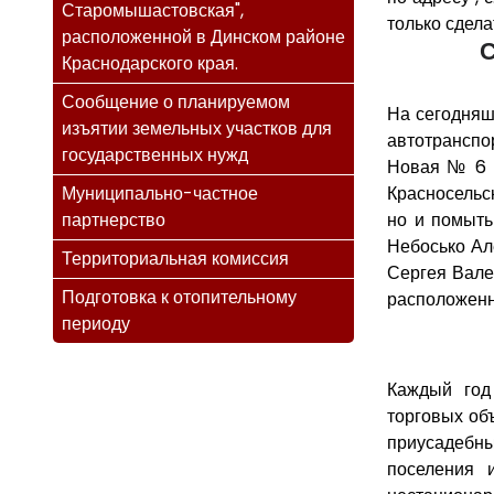
Старомышастовская",
только сдела
расположенной в Динском районе
Краснодарского края.
Сообщение о планируемом
На сегодняш
изъятии земельных участков для
автотранспо
государственных нужд
Новая № 6 ,
Муниципально-частное
Красносельск
партнерство
но и помыть
Небосько Ал
Территориальная комиссия
Сергея Вале
Подготовка к отопительному
расположенн
периоду
Каждый год
торговых об
приусадебны
поселения 