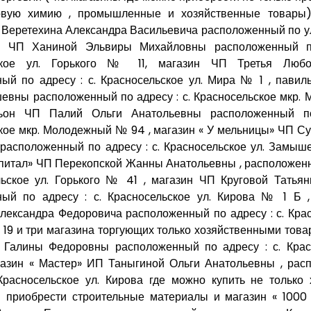
овую химию , промышленные и хозяйственные товары)
 Веретехина Александра Васильевича расположенный по у
н ЧП Ханиной Эльвиры Михайловны расположенный по
ьское ул. Горького № 11, магазин ЧП Третья Люб
ый по адресу : с. Красносельское ул. Мира № 1 , пави
евны расположенный по адресу : с. Красносельское мкр
ьон ЧП Палий Ольги Анатольевны расположенный по
кое мкр. Молодежный № 94 , магазин « У мельницы» ЧП С
расположенный по адресу : с. Красносельское ул. Замыш
апитал» ЧП Перекопской Жанны Анатольевны , расположенн
льское ул. Горького № 41 , магазин ЧП Круговой Татья
ный по адресу : с. Красносельское ул. Кирова № 1 Б 
лександра Федоровича расположенный по адресу : с. Крас
19 и три магазина торгующих только хозяйственными това
Галины Федоровны расположенный по адресу : с. Красн
газин « Мастер» ИП Таныгиной Ольги Анатольевны , рас
 Красносельское ул. Кирова где можно купить не только
 приобрести строительные материалы и магазин « 1000