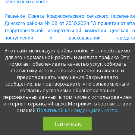
земельном налоге»"
Решение Совета Красносельского сельского поселения
Динского района № 08 от 25.10.2024 "О принятии отчета
территориальной избирательной комиссии Динская о
поступлении и расходовании средств
бюджета Красносельского сельского поселения Динского
Этот сайт использует файлы cookie. Это необходимо
района, выделенных на подготовку и проведение
для его нормальной работы и анализа трафика. Это
муниципальных выборов, местного референдума"
помогает обеспечивать качество услуг, собирать
статистику использования, а также выявлять и
Решение Совета Красносельского сельского поселения
предотвращать нарушения. Закрывая это
Динского района № 07 от 25.10.2024 "О назначении
сообщение, вы подтверждаете, что ознакомлены и
публичных слушаний по проекту решения Совета
согласны с условиями обработки ваших
Красносельского сельского поселения Динского района
персональных данных, в том числе с использованием
«О внесении изменений в Устав Красносельского
интернет-сервиса «Яндекс.Метрика», в соответствии
сельского поселения Динского района»"
с нашей
Политикой конфиденциальности
.
Принимаю
Решение Совета Красносельского сельского поселения
Динского района № 06 от 27.09.2024 "О создании