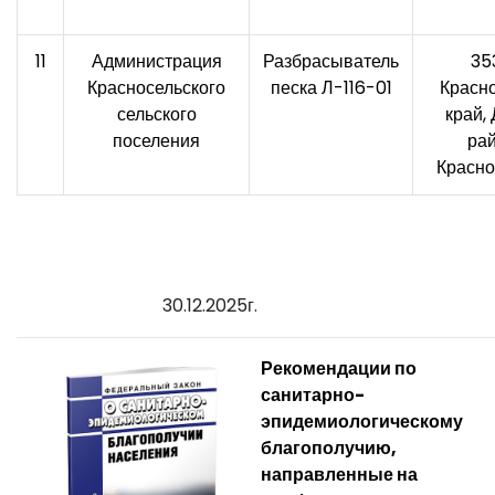
11
Администрация
Разбрасыватель
35
Красносельского
песка Л-116-01
Красн
сельского
край,
поселения
рай
Красно
30.12.2025г.
Рекомендации по
санитарно-
эпидемиологическому
благополучию,
направленные на