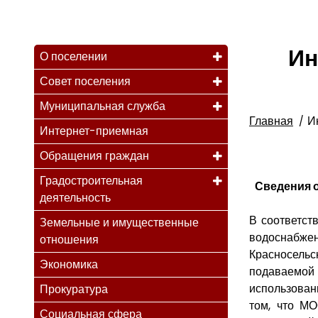
Ин
О поселении
Совет поселения
Муниципальная служба
Главная
И
Интернет-приемная
Обращения граждан
Градостроительная
Сведения о
деятельность
В соответст
Земельные и имущественные
водоснабжен
отношения
Красносель
Экономика
подаваемой
использован
Прокуратура
том, что М
Социальная сфера