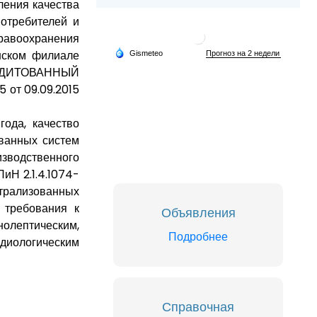
ления качества
отребителей и
равоохранения
нском филиале
КРЕДИТОВАННЫЙ
от 09.09.2015
ода, качество
ванных систем
изводственного
иН 2.1.4.1074-
трализованных
е требования к
Объявления
нолептическим,
Подробнее
адиологическим
Справочная