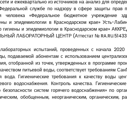
сети и ежеквартально из источников на анализ для опреде
Федеральной службе по надзору в сфере защиты прав п
ия человека «Федеральное бюджетное учреждение зд
ены и эпидемиологии в Краснодарском крае» Усть-Лаби
р гигиены и эпидемиологии в Краснодарском крае» АК
НЫЙ ЛАБОРАТОРНЫЙ ЦЕНТР (Аттестат № RA.RU.514335 
лабораторных испытаний, проведенных с начала 2020 г
ды, подаваемой абонентам с использованием централизо
ия, отобранной из точек, утвержденных в программе про
 качеством питьевой воды, соответствует требованиям СанП
я вода. Гигиенические требования к качеству воды цен
евого водоснабжения. Контроль качества. Гигиенически
 безопасности систем горячего водоснабжения» по орга
ическим, обобщенным, неорганическим, органическим, р