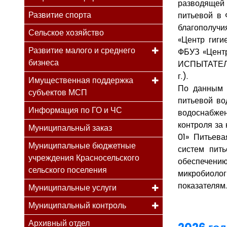
разводящей 
Развитие спорта
питьевой в 
благополуч
Сельское хозяйство
«Центр гиги
Развитие малого и среднего
ФБУЗ «Цент
бизнеса
ИСПЫТАТЕЛЬ
г.).
Имущественная поддержка
По данным 
субъектов МСП
питьевой во
Информация по ГО и ЧС
водоснабжен
контроля за
Муниципальный заказ
01» Питьева
Муниципальные бюджетные
систем пить
учреждения Красносельского
обеспечению
сельского поселения
микробиолог
показателям.
Муниципальные услуги
Муниципальный контроль
Архивный отдел