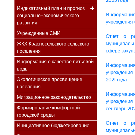
2023 года
Индикативный план и прогноз
Информация
социально-экономического
учреждения 
развития
Учрежденные СМИ
Отчет о ре
муниципаль
ЖКХ Красносельского сельского
сфере закупо
поселения
Информация о качестве питьевой
Информация
воды
учреждения 
Экологическое просвещение
2021 года
населения
Информация
Миграционное законодательство
учреждения 
Формирование комфортной
сентябрь 202
городской среды
Отчет о ре
Инициативное бюджетирование
муниципаль