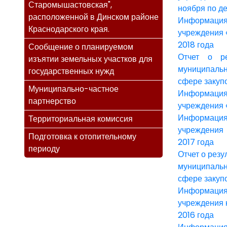
Старомышастовская",
ноября по де
расположенной в Динском районе
Информация 
Краснодарского края.
учреждения 
2018 года
Сообщение о планируемом
Отчет о ре
изъятии земельных участков для
муниципаль
государственных нужд
сфере закупо
Муниципально-частное
Информация
партнерство
учреждения 
Информация
Территориальная комиссия
учреждения 
Подготовка к отопительному
2017 года
периоду
Отчет о рез
муниципальн
сфере закупо
Информация 
учреждения 
2016 года