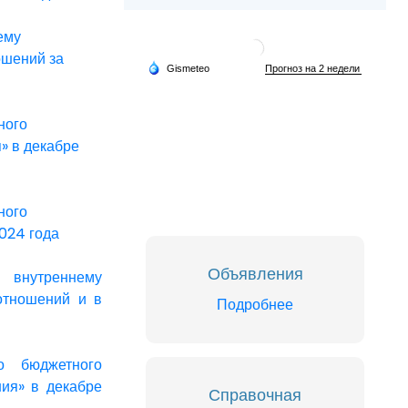
ему
ошений за
ного
» в декабре
ного
024 года
Объявления
 внутреннему
отношений и в
Подробнее
о бюджетного
ния» в декабре
Справочная