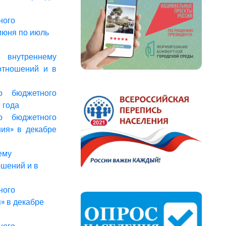
ного
июня по июль
 внутреннему
отношений и в
о бюджетного
 года
о бюджетного
ния» в декабре
ему
шений и в
ного
» в декабре