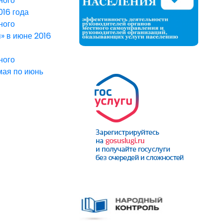
ного
016 года
ного
» в июне 2016
ного
мая по июнь