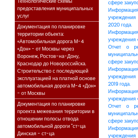
Технологические схемы
сфере закупо
предоставления муниципальных
Информация
услуг
учреждения 
2020 года.
Документация по планировке
Информация
территории объекта:
учреждения «
«Автомобильная дорога М-4
Отчет о ре
«Дон» - от Москвы через
муниципаль
Воронеж, Ростов-на-Дону,
сфере закупо
Краснодар до Новороссийска.
Информация
Строительство с последующей
учреждения 
эксплуатацией на платной основе
2019 года.
автомобильная дорога М-4 «Дон»
Информация
- от Москвы
учреждения «
Документация по планировке
Отчет о ре
проекта межевания территории в
муниципаль
отношении полосы отвода
сфере закупо
автомобильной дороги "ст-ца
Информация
Динская - ст-ца
учреждения 