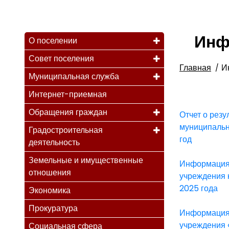
Инф
О поселении
Совет поселения
Главная
И
Муниципальная служба
Интернет-приемная
Обращения граждан
Отчет о рез
муниципальн
Градостроительная
год
деятельность
Земельные и имущественные
Информация 
отношения
учреждения 
2025 года
Экономика
Прокуратура
Информация 
учреждения 
Социальная сфера