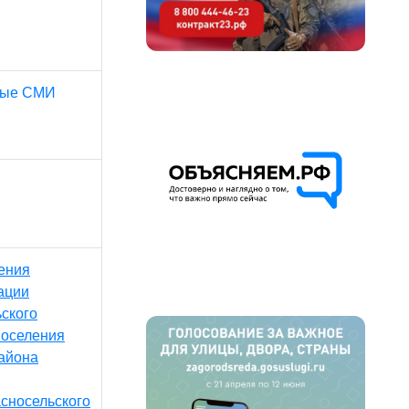
ные СМИ
ения
ации
ского
поселения
айона
сносельского