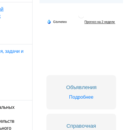
ый
к
, задачи и
Объявления
Подробнее
альных
ельств
Справочная
ьного