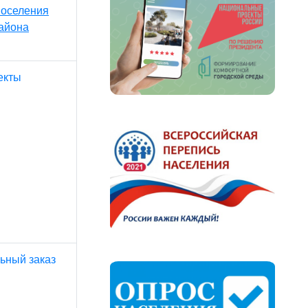
поселения
айона
екты
ьный заказ