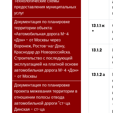
Технологические схемы
предоставления муниципальных
услуг
Документация по планировке
13.1.1 ж
территории объекта:
*
«Автомобильная дорога М-4
«Дон» - от Москвы через
Воронеж, Ростов-на-Дону,
13.1.2
Краснодар до Новороссийска.
Строительство с последующей
эксплуатацией на платной основе
автомобильная дорога М-4 «Дон»
13.1.2 а
- от Москвы
Документация по планировке
проекта межевания территории в
отношении полосы отвода
автомобильной дороги "ст-ца
Динская - ст-ца