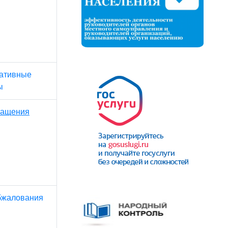
ативные
ы
ращения
бжалования