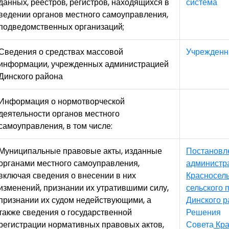
данных, реестров, регистров, находящихся в
система
ведении органов местного самоуправления,
подведомственных организаций;
Сведения о средствах массовой
Учрежден
информации, учрежденных администрацией
Динского района
Информация о нормотворческой
деятельности органов местного
самоуправления, в том числе:
Муниципальные правовые акты, изданные
Постановл
органами местного самоуправления,
администр
включая сведения о внесении в них
Красносель
изменений, признании их утратившими силу,
сельского 
признании их судом недействующими, а
Динского р
также сведения о государственной
Решения
регистрации нормативных правовых актов,
Совета
Кра