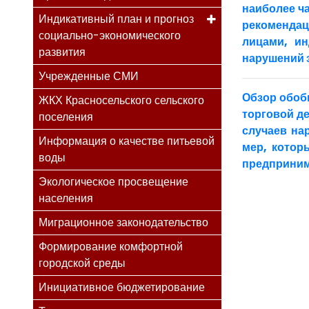
наиболее ч
Индикативный план и прогноз
рекомендац
социально-экономического
лицами, и
развития
нарушений з
Учрежденные СМИ
Обзор обоб
ЖКХ Красносельского сельского
торговой де
поселения
случаев на
Информация о качестве питьевой
мер, котор
воды
предприним
Экологическое просвещение
населения
Миграционное законодательство
Формирование комфортной
городской среды
Инициативное бюджетирование