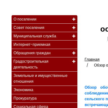
О поселении
о
Совет поселения
Муниципальная служба
Интернет-приемная
Обращения граждан
Главная
Градостроительная
Обзор о
деятельность
Земельные и имущественные
отношения
Обзор обо
Экономика
соблюдени
Прокуратура
сельского п
встречаю
Социальная сфера