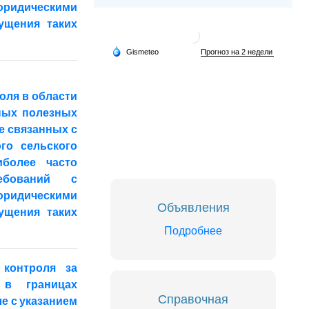
 юридическими
ущения таких
оля в области
ных полезных
е связанных с
го сельского
иболее часто
ебований с
 юридическими
Объявления
ущения таких
Подробнее
 контроля за
 в границах
Справочная
е с указанием