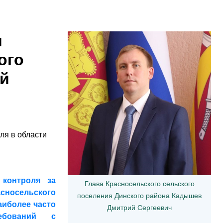
и
ого
ой
ля в области
 контроля за
Глава Красносельского сельского
носельского
поселения Динского района Кадышев
аиболее часто
Дмитрий Сергеевич
ебований с