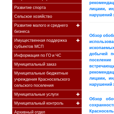
рекомендац
Развитие спорта
лицами, и
нарушений з
Сельское хозяйство
Развитие малого и среднего
бизнеса
Обзор обоб
Имущественная поддержка
использова
субъектов МСП
ископаемых
добычей п
Информация по ГО и ЧС
поселение
Муниципальный заказ
встречаю
рекомендац
Муниципальные бюджетные
лицами, и
учреждения Красносельского
нарушений з
сельского поселения
Муниципальные услуги
Обзор обо
Муниципальный контроль
сохраннос
Красносельс
Архивный отдел