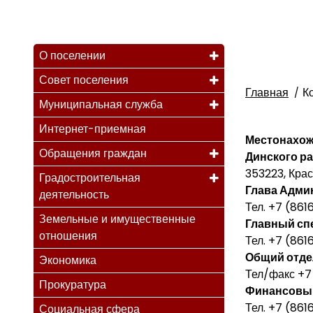
О поселении
Совет поселения
Главная
К
Муниципальная служба
Интернет-приемная
Местонахо
Обращения граждан
Динского ра
353223, Крас
Градостроительная
Глава Адми
деятельность
Тел. +7 (861
Земельные и имущественные
Главный спе
отношения
Тел. +7 (861
Общий отде
Экономика
Тел/факс +7
Прокуратура
Финансовы
Тел. +7 (861
Социальная сфера