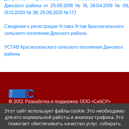
Динского района от 25.06.2018 № 18, 29.04.2019 № 09,
01.12.2020 № 38, 25.06.2021 № 17)
Сведения о регистрации Устава Устав Красносельского
сельского поселения Динского района.
УСТАВ Красносельского сельского поселения Динского
района
© 2012. Разработка и поддержка: ООО «СибСР»
Все права защищены законом и международными
Этот сайт использует файлы cookie. Это необходимо
соглашениями.
для его нормальной работы и анализа трафика. Это
помогает обеспечивать качество услуг, собирать