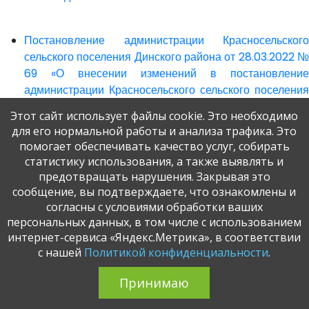
Постановление администрации Красносельского
сельского поселения Динского района от 28.03.2022 №
69 «О внесении изменений в постановление
администрации Красносельского сельского поселения
Динского района от 10.12.2021 № 354 «Об утверждении
Этот сайт использует файлы cookie. Это необходимо
муниципальной программы Красносельского сельского
для его нормальной работы и анализа трафика. Это
поселения Динского района «Развитие физической
помогает обеспечивать качество услуг, собирать
культуры и спорта» на 2022-2024 годы»»
статистику использования, а также выявлять и
предотвращать нарушения. Закрывая это
сообщение, вы подтверждаете, что ознакомлены и
Постановление администрации Красносельского
согласны с условиями обработки ваших
персональных данных, в том числе с использованием
сельского поселения Динского района от 28.03.2022 №
интернет-сервиса «Яндекс.Метрика», в соответствии
68 «О внесении изменений в постановление
с нашей
Политикой конфиденциальности
.
администрации Красносельского сельского поселения
Динского района от 10.12.2021 № 352 «Об утверждении
Принимаю
муниципальной программы «Благоустройство
территории Красносельского сельского поселения» на