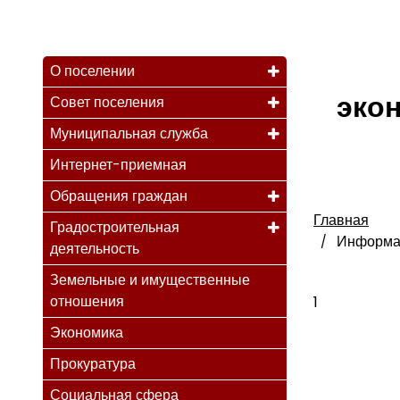
О поселении
эко
Совет поселения
Муниципальная служба
Интернет-приемная
Обращения граждан
Главная
Градостроительная
Информац
деятельность
Земельные и имущественные
отношения
1
Экономика
Прокуратура
Социальная сфера