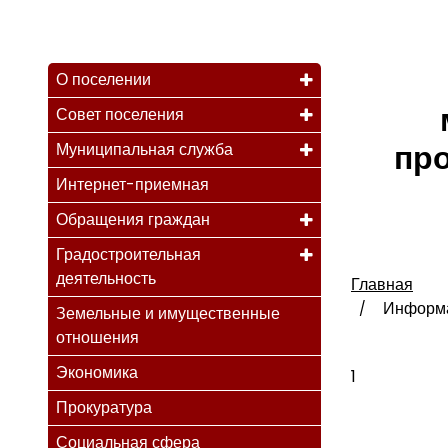
О поселении
Совет поселения
пр
Муниципальная служба
Интернет-приемная
Обращения граждан
Градостроительная
деятельность
Главная
Информа
Земельные и имущественные
отношения
Экономика
1
Прокуратура
Социальная сфера