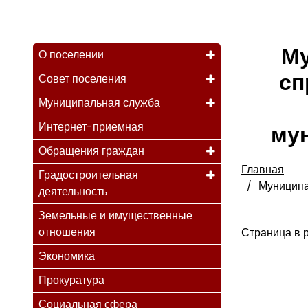
Му
О поселении
сп
Совет поселения
Муниципальная служба
Интернет-приемная
му
Обращения граждан
Главная
Градостроительная
Муниципа
деятельность
Земельные и имущественные
отношения
Страница в 
Экономика
Прокуратура
Социальная сфера