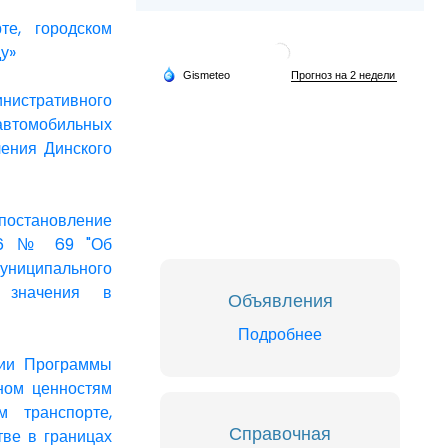
те, городском
у»
истративного
 автомобильных
ления Динского
остановление
2016 № 69 "Об
ниципального
 значения в
Объявления
Подробнее
нии Программы
ном ценностям
 транспорте,
Справочная
тве в границах