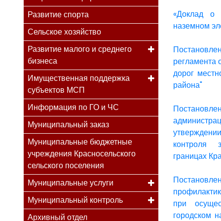
«Доклад о 
Развитие спорта
наземном эл
Сельское хозяйство
Развитие малого и среднего
Постановл
бизнеса
регламента 
дорог местн
Имущественная поддержка
района"
субъектов МСП
Информация по ГО и ЧС
Постановле
администра
Муниципальный заказ
утверждени
Муниципальные бюджетные
контроля 
учреждения Красносельского
границах Кра
сельского поселения
Постановле
Муниципальные услуги
профилакти
Муниципальный контроль
при осущес
городском н
Архивный отдел