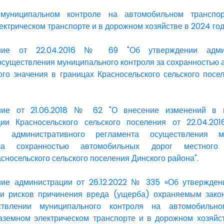
муниципальном контроле на автомобильном транспор
ектрическом транспорте и в дорожном хозяйстве в 2024 год
ение от 22.04.2016 № 69 "Об утверждении админ
осуществления муниципального контроля за сохранностью
ого значения в границах Красносельского сельского посе
ние от 21.06.2018 № 62 "О внесение изменений в п
ции Красносельского сельского поселения от 22.04.
и административного регламента осуществления му
за сохранностью автомобильных дорог местного
сносельского сельского поселения Динского района".
ние администрации от 26.12.2022 № 335 «Об утвержде
ки рисков причинения вреда (ущерба) охраняемым зако
твлении муниципального контроля на автомобильном
аземном электрическом транспорте и в дорожном хозяйс