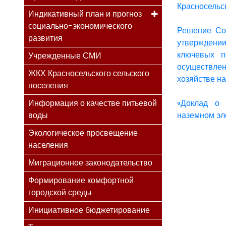
Красносельск
Индикативный план и прогноз
социально-экономического
Решение Со
развития
утверждени
ключевых п
Учрежденные СМИ
осуществлен
ЖКХ Красносельского сельского
хозяйстве н
поселения
Информация о качестве питьевой
«Доклад о 
воды
наземном эл
Экологическое просвещение
населения
Миграционное законодательство
Формирование комфортной
городской среды
Инициативное бюджетирование