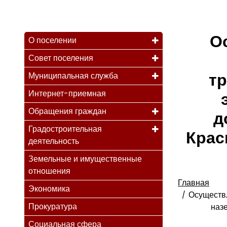
О
О поселении
Совет поселения
тр
Муниципальная служба
Интернет-приемная
Обращения граждан
д
Градостроительная
Крас
деятельность
Земельные и имущественные
отношения
Главная
Экономика
Осуществл
Прокуратура
наз
Социальная сфера