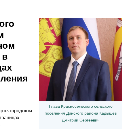
ого
м
ном
 в
цах
еления
Глава Красносельского сельского
рте, городском
поселения Динского района Кадышев
 границах
Дмитрий Сергеевич
.