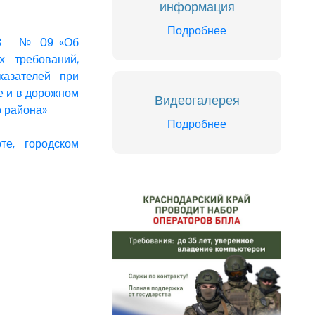
информация
Подробнее
2023 № 09 «Об
х требований,
казателей при
е и в дорожном
Видеогалерея
о района»
Подробнее
те, городском