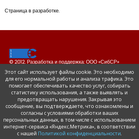
Страница в разработке.
© 2012. Разработка и поддержка: ООО «СибСР»
Все права защищены законом и международными
Этот сайт использует файлы cookie. Это необходимо
соглашениями.
для его нормальной работы и анализа трафика. Это
помогает обеспечивать качество услуг, собирать
статистику использования, а также выявлять и
предотвращать нарушения. Закрывая это
сообщение, вы подтверждаете, что ознакомлены и
согласны с условиями обработки ваших
персональных данных, в том числе с использованием
Сайт Динского района
интернет-сервиса «Яндекс.Метрика», в соответствии
Официальный сайт администрации Краснодарского
с нашей
Политикой конфиденциальности
.
края.