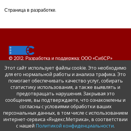
Страница в разработке.
© 2012. Разработка и поддержка: ООО «СибСР»
Все права защищены законом и международными
Этот сайт использует файлы cookie. Это необходимо
соглашениями.
для его нормальной работы и анализа трафика. Это
помогает обеспечивать качество услуг, собирать
статистику использования, а также выявлять и
предотвращать нарушения. Закрывая это
сообщение, вы подтверждаете, что ознакомлены и
согласны с условиями обработки ваших
персональных данных, в том числе с использованием
Сайт Динского района
интернет-сервиса «Яндекс.Метрика», в соответствии
Официальный сайт администрации Краснодарского
с нашей
Политикой конфиденциальности
.
края.