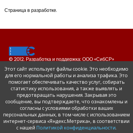
Страница в разработке.
© 2012. Разработка и поддержка: ООО «СибСР»
Все права защищены законом и международными
Этот сайт использует файлы cookie. Это необходимо
соглашениями.
для его нормальной работы и анализа трафика. Это
помогает обеспечивать качество услуг, собирать
статистику использования, а также выявлять и
предотвращать нарушения. Закрывая это
сообщение, вы подтверждаете, что ознакомлены и
согласны с условиями обработки ваших
персональных данных, в том числе с использованием
Сайт Динского района
интернет-сервиса «Яндекс.Метрика», в соответствии
Официальный сайт администрации Краснодарского
с нашей
Политикой конфиденциальности
.
края.