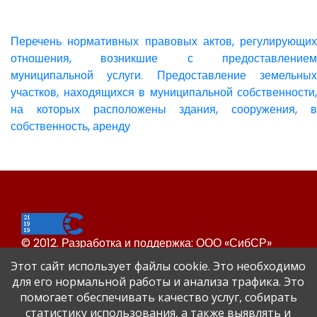
Перечень нормативных правовых актов, регулирующих
отношения, возникшие с предоставлением
муниципальной услуги. Предоставление земельных
участков, находящихся в муниципальной собственности,
на которых расположены здания, сооружения, в
собственность, аренду
© 2012. Разработка и поддержка: ООО «СибСР»
Все права защищены законом и международными
Этот сайт использует файлы cookie. Это необходимо
соглашениями.
для его нормальной работы и анализа трафика. Это
помогает обеспечивать качество услуг, собирать
статистику использования, а также выявлять и