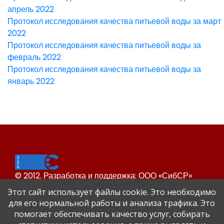
апрель 2022
Протокол исследования качества питьевой воды за март
2022
Протокол исследования качества питьевой воды за
февраль 2022
Протокол исследования качества питьевой воды за
январь 2022
© 2012. Разработка и поддержка: ООО «СибСР»
Все права защищены законом и международными
Этот сайт использует файлы cookie. Это необходимо
соглашениями.
для его нормальной работы и анализа трафика. Это
помогает обеспечивать качество услуг, собирать