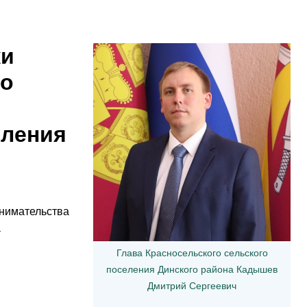
ки
го
еления
инимательства
а
Глава Красносельского сельского
поселения Динского района Кадышев
Дмитрий Сергеевич