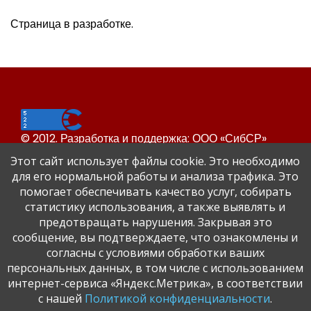
Страница в разработке.
© 2012. Разработка и поддержка: ООО «СибСР»
Все права защищены законом и международными
Этот сайт использует файлы cookie. Это необходимо
соглашениями.
для его нормальной работы и анализа трафика. Это
помогает обеспечивать качество услуг, собирать
статистику использования, а также выявлять и
предотвращать нарушения. Закрывая это
сообщение, вы подтверждаете, что ознакомлены и
согласны с условиями обработки ваших
персональных данных, в том числе с использованием
Сайт Динского района
интернет-сервиса «Яндекс.Метрика», в соответствии
Официальный сайт администрации Краснодарского
с нашей
Политикой конфиденциальности
.
края.