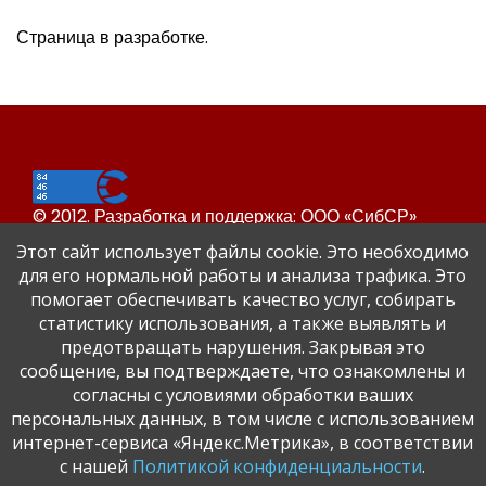
Страница в разработке.
© 2012. Разработка и поддержка: ООО «СибСР»
Все права защищены законом и международными
Этот сайт использует файлы cookie. Это необходимо
соглашениями.
для его нормальной работы и анализа трафика. Это
помогает обеспечивать качество услуг, собирать
статистику использования, а также выявлять и
предотвращать нарушения. Закрывая это
сообщение, вы подтверждаете, что ознакомлены и
согласны с условиями обработки ваших
персональных данных, в том числе с использованием
Сайт Динского района
интернет-сервиса «Яндекс.Метрика», в соответствии
Официальный сайт администрации Краснодарского
с нашей
Политикой конфиденциальности
.
края.