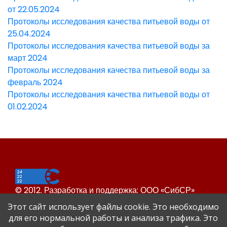
от 22.05.2024
Протоколы исследования качества питьевой воды от
25.04.2024
Протоколы исследования качества питьевой воды за
март 2024
Протоколы исследования качества питьевой воды за
февраль 2024
Протоколы исследования качества питьевой воды от
01.02.2024
© 2012. Разработка и поддержка: ООО «СибСР»
Все права защищены законом и международными
Этот сайт использует файлы cookie. Это необходимо
соглашениями.
для его нормальной работы и анализа трафика. Это